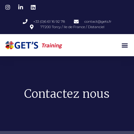
+33 (0)6 61 16 92 78
contact@gets.fr
77200 Torcy / Ile de France / Distanciel
Contactez nous